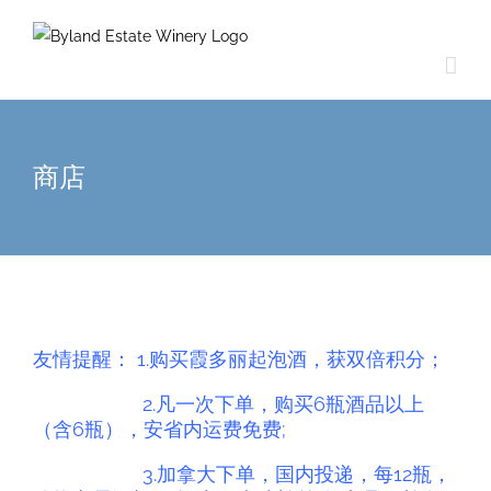
商店
友情提醒： 1.购买霞多丽起泡酒，获双倍积分；
2.
凡一次下单，购买6瓶酒品以上
（含6瓶），安省内运费免费;
3.
加拿大下单，国内投递，每12瓶，