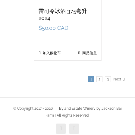
雷司令冰酒 375毫升
2024
$
50.00 CAD
加入购物车
商品信息
1
2
3
Next
© Copyright 2017 -
2026 | Byland Estate Winery by Jackson Bai
Farm | All Rights Reserved
Facebook
Twitter