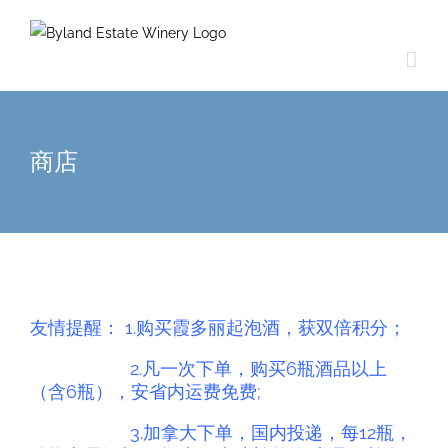
商店
友情提醒： 1.购买霞多丽起泡酒，获双倍积分；
2.
凡一次下单，购买6瓶酒品以上
（含6瓶），安省内运费免费;
3.
加拿大下单，国内投递，每12瓶，