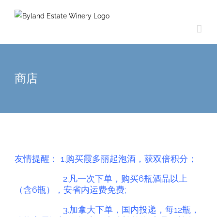
商店
友情提醒： 1.购买霞多丽起泡酒，获双倍积分；
2.
凡一次下单，购买6瓶酒品以上
（含6瓶），安省内运费免费;
3.
加拿大下单，国内投递，每12瓶，