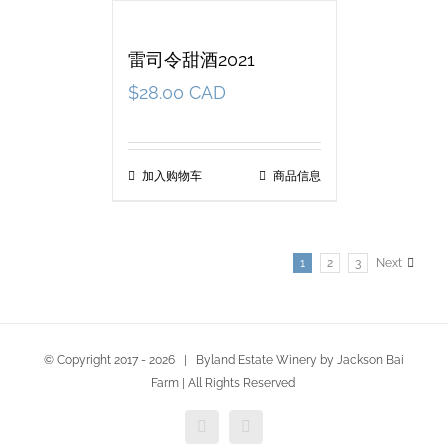
雷司令甜酒2021
$
28.00 CAD
加入购物车
商品信息
1
2
3
Next
© Copyright 2017 -
2026 | Byland Estate Winery by Jackson Bai
Farm | All Rights Reserved
Facebook
Twitter