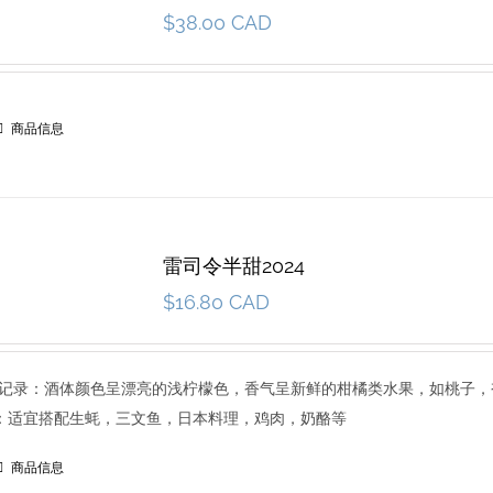
$
38.00 CAD
商品信息
雷司令半甜2024
$
16.80 CAD
1 品尝记录：酒体颜色呈漂亮的浅柠檬色，香气呈新鲜的柑橘类水果，如桃子
食：适宜搭配生蚝，三文鱼，日本料理，鸡肉，奶酪等
商品信息