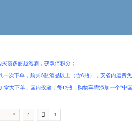
.购买霞多丽起泡酒，获双倍积分；
凡一次下单，购买6瓶酒品以上（含6瓶），安省内运费免
加拿大下单，国内投递，每12瓶，购物车需添加一个“中