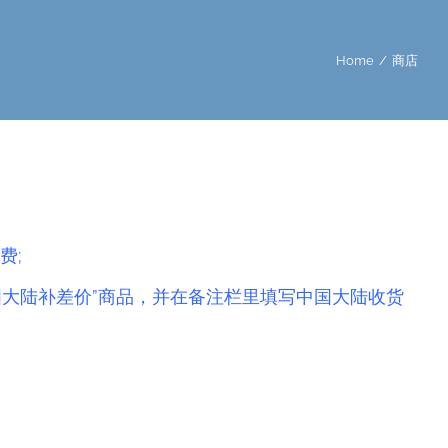
Home
/
商店
费;
国大陆补差价”商品，并在备注栏里填写中国大陆收货