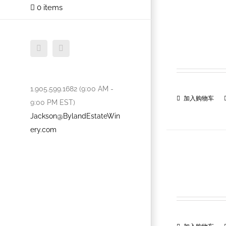
0 items
Facebook
Twitter
1.905.599.1682 (9:00 AM -
加入购物车
9:00 PM EST)
Jackson@BylandEstateWin
ery.com