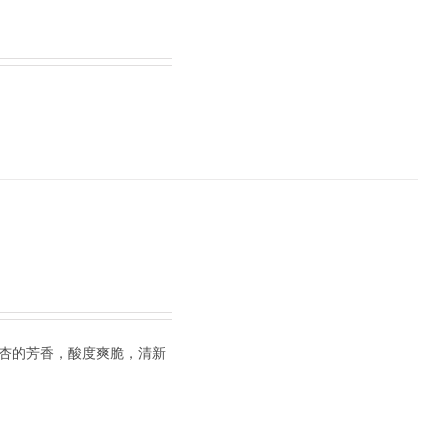
，杏的芳香，酸度爽脆，清新