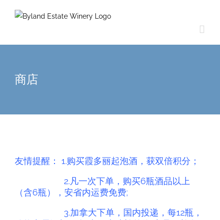
商店
友情提醒： 1.购买霞多丽起泡酒，获双倍积分；
2.
凡一次下单，购买6瓶酒品以上
（含6瓶），安省内运费免费;
3.
加拿大下单，国内投递，每12瓶，