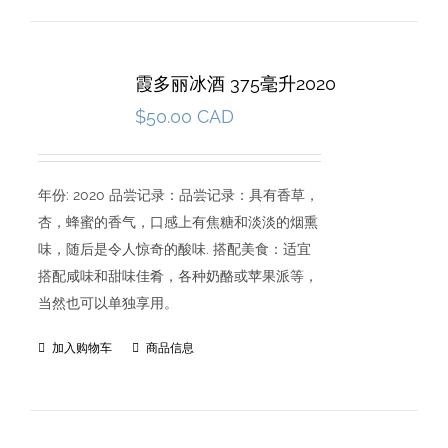
霞多丽冰酒 375毫升2020
$
50.00 CAD
年份: 2020 品尝记录：品尝记录：具有香草，
杏，蜂蜜的香气，口感上有焦糖和淡淡的烟熏
味，随后是令人惊奇的酸味. 搭配美食：适宜
搭配咸味和甜味佳肴，各种奶酪或苹果派等，
当然也可以单独享用。
加入购物车
商品信息