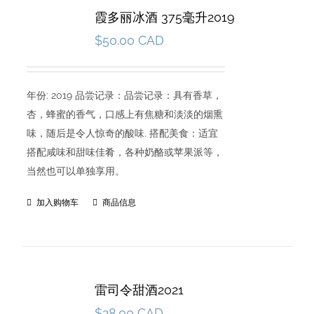
霞多丽冰酒 375毫升2019
$
50.00 CAD
年份: 2019 品尝记录：品尝记录：具有香草，
杏，蜂蜜的香气，口感上有焦糖和淡淡的烟熏
味，随后是令人惊奇的酸味. 搭配美食：适宜
搭配咸味和甜味佳肴，各种奶酪或苹果派等，
当然也可以单独享用。
加入购物车
商品信息
雷司令甜酒2021
$
28.00 CAD