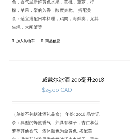
色，香气呈新鲜黄色水果，黄桃，菠萝，柠
檬，苹果，梨的芳香，酸度爽脆。 搭配美
食：适宜搭配日本料理，鸡肉，海鲜类，尤其
生蚝，大闸蟹等
加入购物车
商品信息
威戴尔冰酒 200毫升2018
$
25.00 CAD
（单价不包括冰酒礼品盒） 年份: 2018 品尝记
录：典型的蜂蜜香气，并具有橘子，杏仁和菠
萝等其他香气，酒体颜色为金黄色. 搭配美