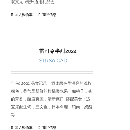
双支750毫升通用礼品盒
加入购物车
商品信息
雷司令半甜2024
$
16.80 CAD
年份: 2021 品尝记录：酒体颜色呈漂亮的浅柠
檬色，香气呈新鲜的柑橘类水果，如桃子，杏
的芳香，酸度爽脆，清新爽口. 搭配美食：适
宜搭配生蚝，三文鱼，日本料理，鸡肉，奶酪
等
加入购物车
商品信息