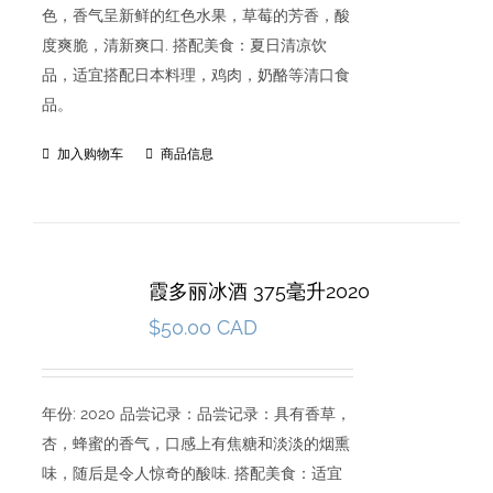
色，香气呈新鲜的红色水果，草莓的芳香，酸
度爽脆，清新爽口. 搭配美食：夏日清凉饮
品，适宜搭配日本料理，鸡肉，奶酪等清口食
品。
加入购物车
商品信息
霞多丽冰酒 375毫升2020
$
50.00 CAD
年份: 2020 品尝记录：品尝记录：具有香草，
杏，蜂蜜的香气，口感上有焦糖和淡淡的烟熏
味，随后是令人惊奇的酸味. 搭配美食：适宜