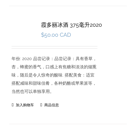
霞多丽冰酒 375毫升2020
$
50.00 CAD
年份: 2020 品尝记录：品尝记录：具有香草，
杏，蜂蜜的香气，口感上有焦糖和淡淡的烟熏
味，随后是令人惊奇的酸味. 搭配美食：适宜
搭配咸味和甜味佳肴，各种奶酪或苹果派等，
当然也可以单独享用。
加入购物车
商品信息