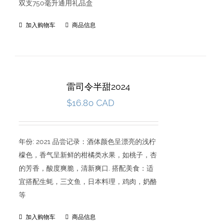
双支750毫升通用礼品盒
加入购物车
商品信息
雷司令半甜2024
$
16.80 CAD
年份: 2021 品尝记录：酒体颜色呈漂亮的浅柠
檬色，香气呈新鲜的柑橘类水果，如桃子，杏
的芳香，酸度爽脆，清新爽口. 搭配美食：适
宜搭配生蚝，三文鱼，日本料理，鸡肉，奶酪
等
加入购物车
商品信息