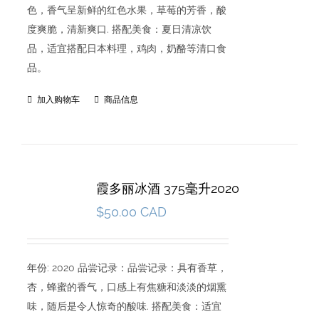
色，香气呈新鲜的红色水果，草莓的芳香，酸
度爽脆，清新爽口. 搭配美食：夏日清凉饮
品，适宜搭配日本料理，鸡肉，奶酪等清口食
品。
加入购物车
商品信息
霞多丽冰酒 375毫升2020
$
50.00 CAD
年份: 2020 品尝记录：品尝记录：具有香草，
杏，蜂蜜的香气，口感上有焦糖和淡淡的烟熏
味，随后是令人惊奇的酸味. 搭配美食：适宜