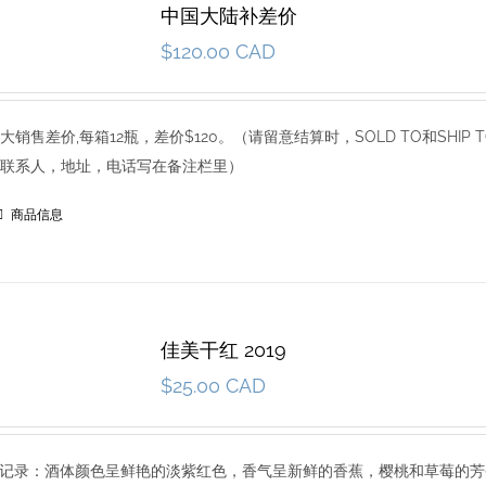
中国大陆补差价
$
120.00 CAD
销售差价,每箱12瓶，差价$120。（请留意结算时，SOLD TO和SHIP
联系人，地址，电话写在备注栏里）
商品信息
佳美干红 2019
$
25.00 CAD
9 品尝记录：酒体颜色呈鲜艳的淡紫红色，香气呈新鲜的香蕉，樱桃和草莓的