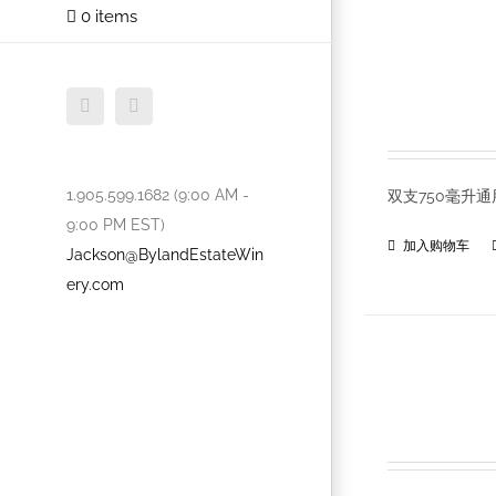
0 items
Facebook
Twitter
1.905.599.1682 (9:00 AM -
双支750毫升
9:00 PM EST)
加入购物车
Jackson@BylandEstateWin
ery.com