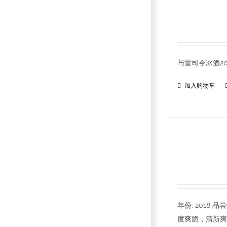
与雷司令冰酒2
加入购物车
年份: 201
度爽脆，清新爽