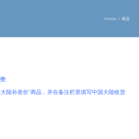
Home
/
商店
费;
国大陆补差价”商品，并在备注栏里填写中国大陆收货