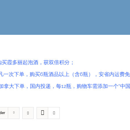
.购买霞多丽起泡酒，获双倍积分；
凡一次下单，购买6瓶酒品以上（含6瓶），安省内运费免
加拿大下单，国内投递，每12瓶，购物车需添加一个“中
der