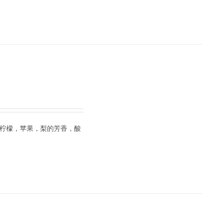
，柠檬，苹果，梨的芳香，酸
。