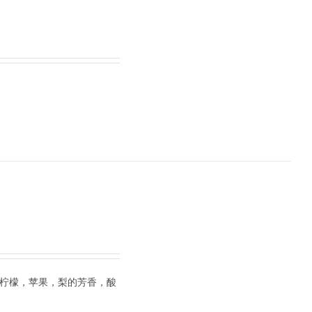
，柠檬，苹果，梨的芳香，酸
。