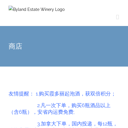
商店
友情提醒： 1.购买霞多丽起泡酒，获双倍积分；
2.
凡一次下单，购买6瓶酒品以上
（含6瓶），安省内运费免费;
3.
加拿大下单，国内投递，每12瓶，