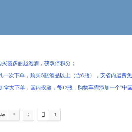
.购买霞多丽起泡酒，获双倍积分；
凡一次下单，购买6瓶酒品以上（含6瓶），安省内运费免
加拿大下单，国内投递，每12瓶，购物车需添加一个“中
der