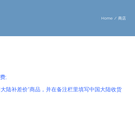
Home
/
商店
费;
国大陆补差价”商品，并在备注栏里填写中国大陆收货