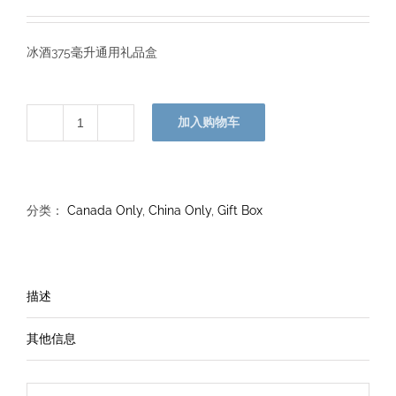
冰酒375毫升通用礼品盒
加入购物车
冰
酒
375
毫
分类：
Canada Only
,
China Only
,
Gift Box
升
通
用
描述
礼
品
其他信息
盒
数
量