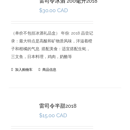
雷司令冰酒 200毫升2018
$
30.00 CAD
（单价不包括冰酒礼品盒） 年份: 2018 品尝记
录：最大特点是高酸和矿物质风味，洋溢着橙
子和柑橘的气息. 搭配美食：适宜搭配生蚝，
三文鱼，日本料理，鸡肉，奶酪等
加入购物车
商品信息
雷司令半甜2018
$
15.00 CAD