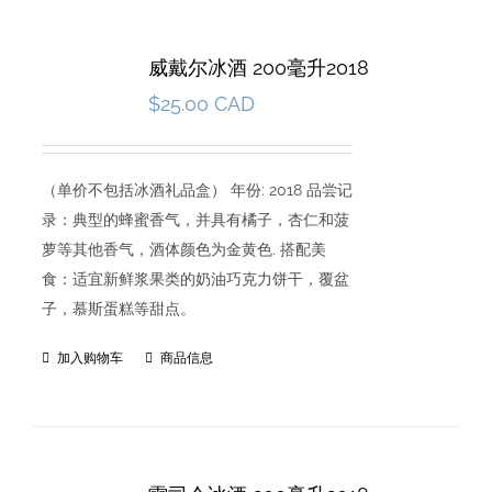
威戴尔冰酒 200毫升2018
$
25.00 CAD
（单价不包括冰酒礼品盒） 年份: 2018 品尝记
录：典型的蜂蜜香气，并具有橘子，杏仁和菠
萝等其他香气，酒体颜色为金黄色. 搭配美
食：适宜新鲜浆果类的奶油巧克力饼干，覆盆
子，慕斯蛋糕等甜点。
加入购物车
商品信息