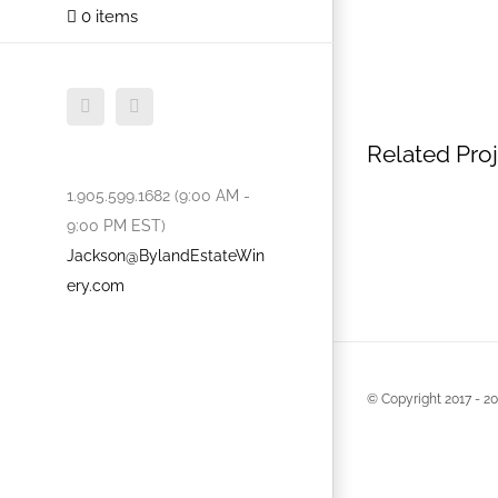
0 items
Facebook
Twitter
Related Pro
1.905.599.1682 (9:00 AM -
9:00 PM EST)
Jackson@BylandEstateWin
ery.com
© Copyright 2017 -
20