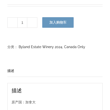
加入购物车
佳
美
干
红
分类：
Byland Estate Winery 2024
,
Canada Only
珍
藏
版
描述
2024
数
量
描述
原产国：加拿大