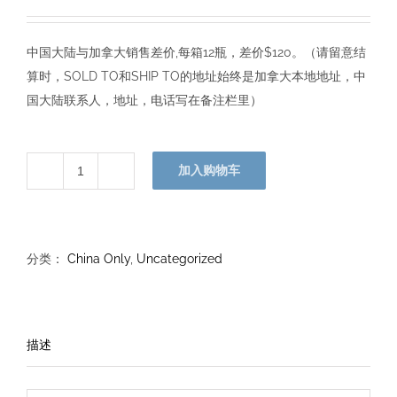
中国大陆与加拿大销售差价,每箱12瓶，差价$120。（请留意结
算时，SOLD TO和SHIP TO的地址始终是加拿大本地地址，中
国大陆联系人，地址，电话写在备注栏里）
加入购物车
中
国
大
陆
分类：
China Only
,
Uncategorized
补
差
价
描述
数
量