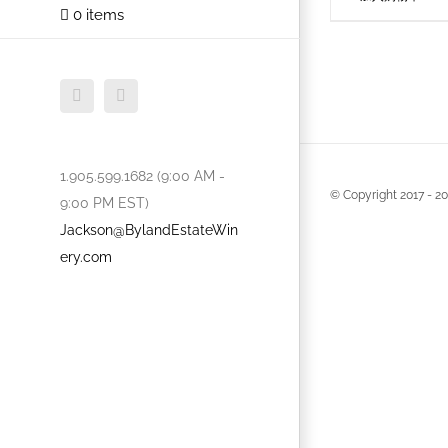
0 items
Facebook
Twitter
1.905.599.1682 (9:00 AM -
© Copyright 2017 -
20
9:00 PM EST)
Jackson@BylandEstateWin
ery.com