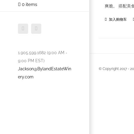
0 items
爽脆。 搭配美
加入购物车
Facebook
Twitter
1.905.599.1682 (9:00 AM -
9:00 PM EST)
Jackson@BylandEstateWin
© Copyright 2017 -
20
ery.com